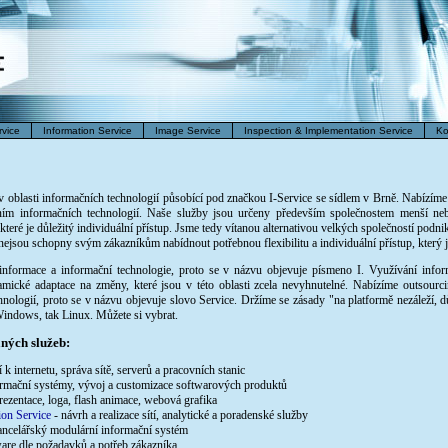
rvice
Information Service
Image Service
Inspection & Implementation Service
Ko
v oblasti informačních technologií působící pod značkou I-Service se sídlem v Brně. Nabízíme
ím informačních technologií. Naše služby jsou určeny především společnostem menší nebo
teré je důležitý individuální přístup. Jsme tedy vítanou alternativou velkých společností podnik
 nejsou schopny svým zákazníkům nabídnout potřebnou flexibilitu a individuální přístup, který 
formace a informační technologie, proto se v názvu objevuje písmeno I. Využívání infor
amické adaptace na změny, které jsou v této oblasti zcela nevyhnutelné. Nabízíme outsourc
nologií, proto se v názvu objevuje slovo Service. Držíme se zásady "na platformě nezáleží, dů
Windows, tak Linux. Můžete si vybrat.
ných služeb:
 k internetu, správa sítě, serverů a pracovních stanic
ormační systémy, vývoj a customizace softwarových produktů
ezentace, loga, flash animace, webová grafika
ion Service
- návrh a realizace sítí, analytické a poradenské služby
kancelářský modulární informační systém
are dle požadavků a potřeb zákazníka