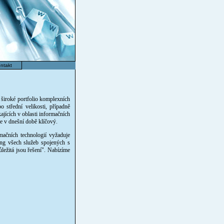
ntakt
 široké portfolio komplexních
 střední velikosti, případně
ajících v oblasti informačních
je v dnešní době klíčový.
mačních technologií vyžaduje
ing všech služeb spojených s
ležitá jsou řešení". Nabízíme