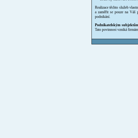
Realizace těchto služeb vlast
a zaměřit se pouze na Váš 
podnikání.
Podnikatelským subjektům 
Tato povinnost vzniká firmám