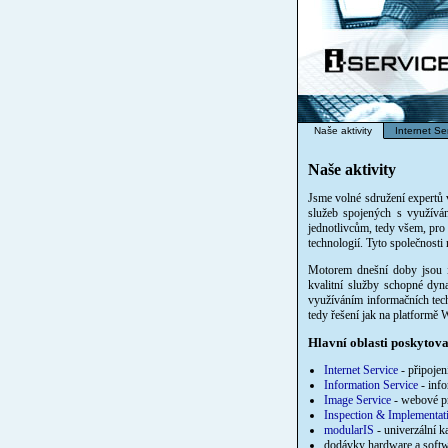
Naše aktivity
Internet Se
Naše aktivity
Jsme volné sdružení expertů 
služeb spojených s využíván
jednotlivcům, tedy všem, pro k
technologií. Tyto společnosti
Motorem dnešní doby jsou in
kvalitní služby schopné dyn
využíváním informačních tech
tedy řešení jak na platformě 
Hlavní oblasti poskytova
Internet Service
- připojení
Information Service
- inf
Image Service
- webové pr
Inspection & Implementat
modularIS
- univerzální 
dodávky hardware a softw