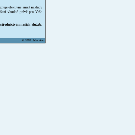
žňuje efektivně snížit náklady
ešení vhodné právě pro Vaše
třednictvím našich služeb.
© 2009 I-Service