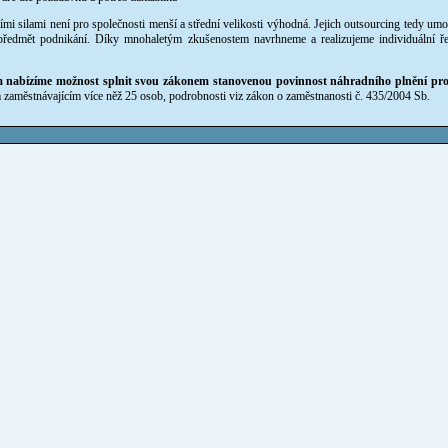
ními silami není pro společnosti menší a střední velikosti výhodná. Jejich outsourcing tedy umo
předmět podnikání. Díky mnohaletým zkušenostem navrhneme a realizujeme individuální ř
nabízíme možnost splnit svou zákonem stanovenou povinnost náhradního plnění pros
 zaměstnávajícím více něž 25 osob, podrobnosti viz zákon o zaměstnanosti č. 435/2004 Sb.